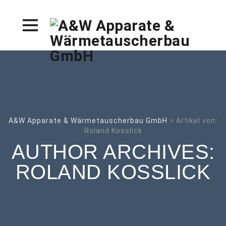
Skip
to
content
A&W Apparate & Wärmetauscherbau GmbH
>
Artikel von:
Roland Kosslick
AUTHOR ARCHIVES:
ROLAND KOSSLICK